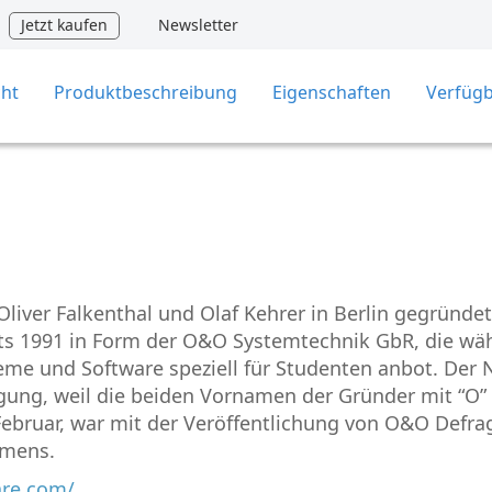
Jetzt kaufen
Newsletter
cht
Produktbeschreibung
Eigenschaften
Verfügb
ver Falkenthal und Olaf Kehrer in Berlin gegründet
ts 1991 in Form der O&O Systemtechnik GbR, die wä
eme und Software speziell für Studenten anbot. Der
gung, weil die beiden Vornamen der Gründer mit “O”
Februar, war mit der Veröffentlichung von O&O Defra
hmens.
are.com/