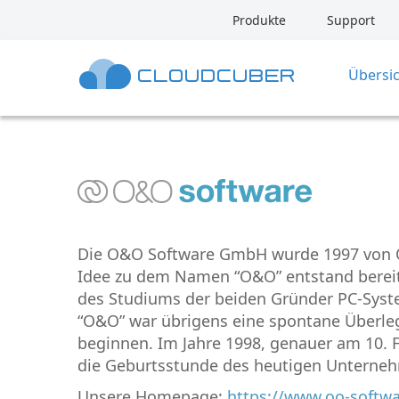
Produkte
Support
Übersi
CloudCuber
Die O&O Software GmbH wurde 1997 von Oli
Idee zu dem Namen “O&O” entstand berei
des Studiums der beiden Gründer PC-Syst
“O&O” war übrigens eine spontane Überle
beginnen. Im Jahre 1998, genauer am 10. 
die Geburtsstunde des heutigen Unterne
Unsere Homepage:
https://www.oo-softw