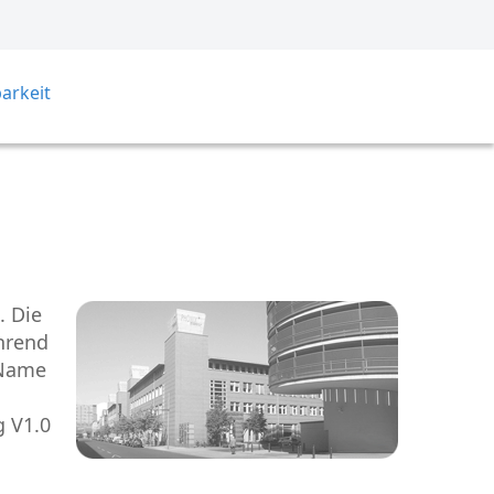
arkeit
. Die
hrend
 Name
g V1.0